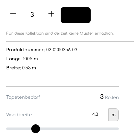
Für diese Kollektion sind derzeit keine Muster erhältlich.
Produktnummer:
02-01010356-03
Länge:
10.05 m
Breite:
0.53 m
3
Tapetenbedarf
Rollen
Wandbreite
m