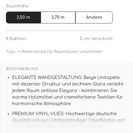
Raumhöhe
2,50 m
2,70 m
Andere
8
Bahnen
5 cm
Verschnitt
Tipp: +1 Reserverolle für Reparaturen empfohlen
BESCHREIBUNG
ELEGANTE WANDGESTALTUNG: Beige Unitapete
mit dezenter Struktur und leichtem Glanz verleiht
jedem Raum zeitlose Eleganz - kombinieren Sie
warme Holzmöbel und cremefarbene Textilien für
harmonische Atmosphäre
PREMIUM VINYL-VLIES: Hochwertige deutsche
Qualität mit gut lichtbeständiger Oberfläche und
scheuerbeständiger Vinyl-Beschichtung -