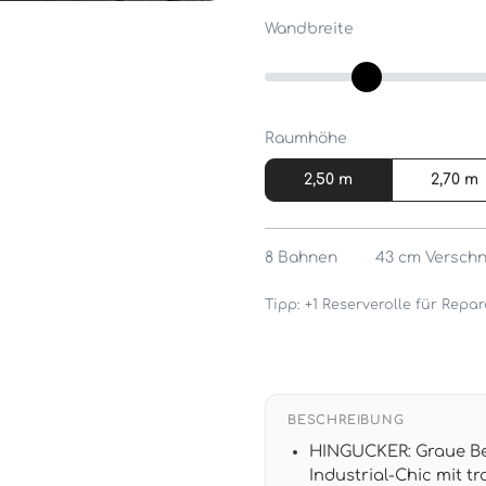
Wandbreite
Raumhöhe
2,50 m
2,70 m
8
Bahnen
43 cm
Verschn
Tipp: +1 Reserverolle für Rep
BESCHREIBUNG
HINGUCKER: Graue Be
Industrial-Chic mit 