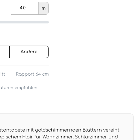
m
Andere
itt
Rapport 64 cm
araturen empfohlen
tontapete mit goldschimmernden Blättern vereint
tropischem Flair für Wohnzimmer, Schlafzimmer und