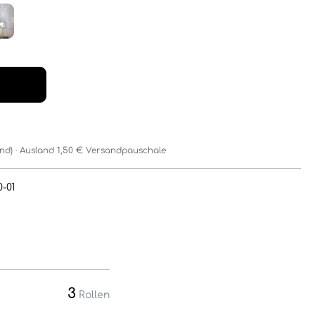
and) · Ausland 1,50 € Versandpauschale
0-01
3
Rollen