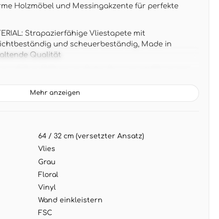
rme Holzmöbel und Messingakzente für perfekte
AL: Strapazierfähige Vliestapete mit
 lichtbeständig und scheuerbeständig, Made in
altende Qualität
 x 0,53 m (5,33 m² pro Rolle), Rapport 64/32 cm mit
r nahtloses Blättermuster
Mehr anzeigen
tik in warmem Grau mit leicht glänzenden goldenen
riöse Atmosphäre - perfekt zu Naturholz, Rattan und
64 / 32 cm (versetzter Ansatz)
NG: Wand einkleistern, Tapete trocken aufbringen
abziehbar für mühelose Renovierung
Vlies
Grau
Floral
Vinyl
Wand einkleistern
FSC