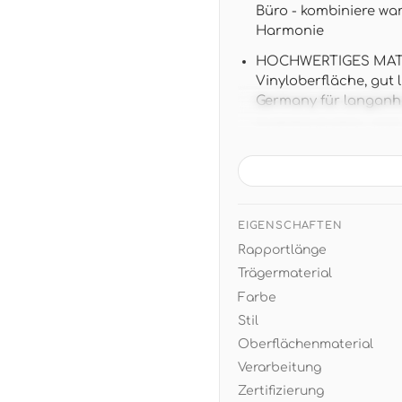
Büro - kombiniere wa
Harmonie
HOCHWERTIGES MATERI
Vinyloberfläche, gut
Germany für langanh
TAPETENDATEN: 10,05 m
versetztem Ansatz fü
DESIGN: Edle Betonop
Blättern schafft luxu
warmen Metalltönen
EIGENSCHAFTEN
Rapportlänge
EINFACHE VERARBEITU
und restlos trocken 
Trägermaterial
Farbe
Stil
Oberflächenmaterial
Verarbeitung
Zertifizierung