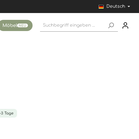
Deutsch
Möbel
NEU
1-3 Tage