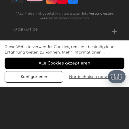
* Alle Preise inkl. gesetzl. Mehrwertsteuer inkl.
Versandkosten
,
wenn nicht anders angegeben.
INFORMATION
Diese Website verwendet Cookies, um eine bestmögliche
SERVICE
Erfahrung bieten zu können.
Mehr Informationen ...
Alle Cookies akzeptieren
ZAHLUNGSARTEN
Konfigurieren
Nur technisch notwendige