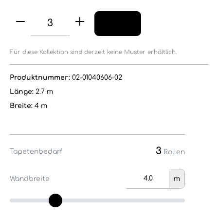
Für diese Kollektion sind derzeit keine Muster erhältlich.
Produktnummer:
02-01040606-02
Länge:
2.7 m
Breite:
4 m
3
Tapetenbedarf
Rollen
Wandbreite
m