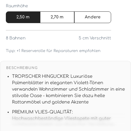
Raumhöhe
2,50 m
2,70 m
Andere
8
Bahnen
5 cm
Verschnitt
Tipp: +1 Reserverolle für Reparaturen empfohlen
BESCHREIBUNG
TROPISCHER HINGUCKER: Luxuriöse
Palmenblätter in eleganten Violett-Tönen
verwandeln Wohnzimmer und Schlafzimmer in eine
stilvolle Oase - kombinieren Sie dazu helle
Rattanmöbel und goldene Akzente
PREMIUM VLIES-QUALITÄT:
Hochwaschbeständige Vliestapete mit guter
Lichtbeständigkeit aus deutscher Herstellung -