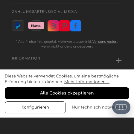
ZAHLUNGSARTEN
SOCIAL MEDIA
* Alle Preise inkl. gesetzl. Mehrwertsteuer inkl.
Versandkosten
,
wenn nicht anders angegeben.
INFORMATION
Diese Website verwendet Cookies, um eine bestmögliche
SERVICE
Erfahrung bieten zu können.
Mehr Informationen ...
Alle Cookies akzeptieren
ZAHLUNGSARTEN
Konfigurieren
Nur technisch notwendige