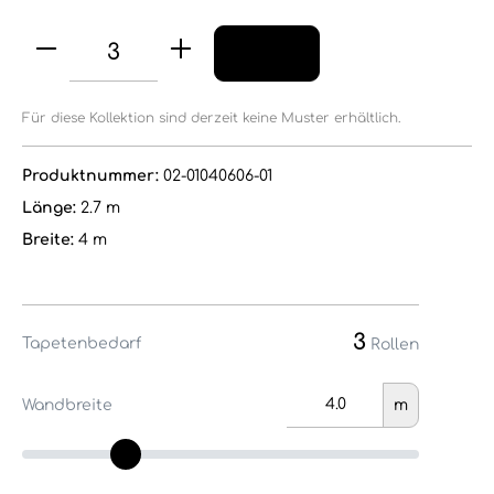
Für diese Kollektion sind derzeit keine Muster erhältlich.
Produktnummer:
02-01040606-01
Länge:
2.7 m
Breite:
4 m
3
Tapetenbedarf
Rollen
Wandbreite
m