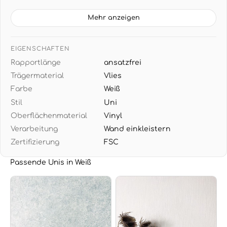
(5,33 m²) - ansatzfreie Unitapete ohne
Musterverschnitt
Mehr anzeigen
VIELSEITIGES DESIGN: Dezente weiße
Streifenstruktur passt zu allen Einrichtungsstilen -
EIGENSCHAFTEN
ideal mit grauen, beigen oder natürlichen
Rapportlänge
ansatzfrei
Holztönen
Trägermaterial
Vlies
EINFACHE VERARBEITUNG: Wand einkleistern und
Farbe
Weiß
tapezieren - restlos trocken abziehbar bei
Stil
Uni
Renovierung
Oberflächenmaterial
Vinyl
Verarbeitung
Wand einkleistern
Zertifizierung
FSC
Passende Unis in Weiß