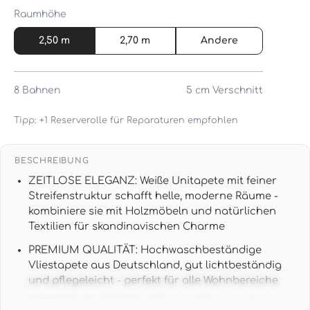
Raumhöhe
2,50 m
2,70 m
Andere
8
Bahnen
5 cm
Verschnitt
Tipp: +1 Reserverolle für Reparaturen empfohlen
BESCHREIBUNG
ZEITLOSE ELEGANZ: Weiße Unitapete mit feiner
Streifenstruktur schafft helle, moderne Räume -
kombiniere sie mit Holzmöbeln und natürlichen
Textilien für skandinavischen Charme
PREMIUM QUALITÄT: Hochwaschbeständige
Vliestapete aus Deutschland, gut lichtbeständig
und pflegeleicht - perfekt für alle Wohnbereiche
PRAKTISCHE GRÖSSE: 10,05 m x 0,53 m pro Rolle