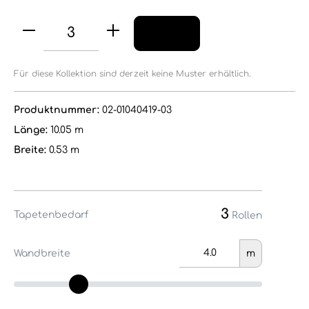
Für diese Kollektion sind derzeit keine Muster erhältlich.
Produktnummer:
02-01040419-03
Länge:
10.05 m
Breite:
0.53 m
3
Tapetenbedarf
Rollen
Wandbreite
m