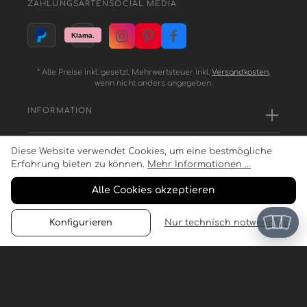
ZAHLUNGSARTEN
SOCIAL MEDIA
* Alle Preise inkl. gesetzl. Mehrwertsteuer inkl.
Versandkosten
,
wenn nicht anders angegeben.
INFORMATION
Diese Website verwendet Cookies, um eine bestmögliche
SERVICE
Erfahrung bieten zu können.
Mehr Informationen ...
Alle Cookies akzeptieren
ZAHLUNGSARTEN
Konfigurieren
Nur technisch notwendige