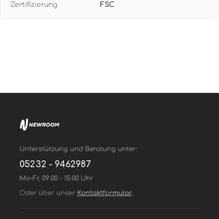
Zertifizierung
FSC
EINFACHE VERARBEITUNG: Vlies-Tapete wird durch
Einkleistern der Wand verarbeitet und ist restlos
trocken abziehbar - professionelle
Wandgestaltung ohne Rückstände
Unterstützung und Beratung unter:
05232 - 9462987
Mo-Fr, 09:00 - 15:00 Uhr
Oder über unser
Kontaktformular
.