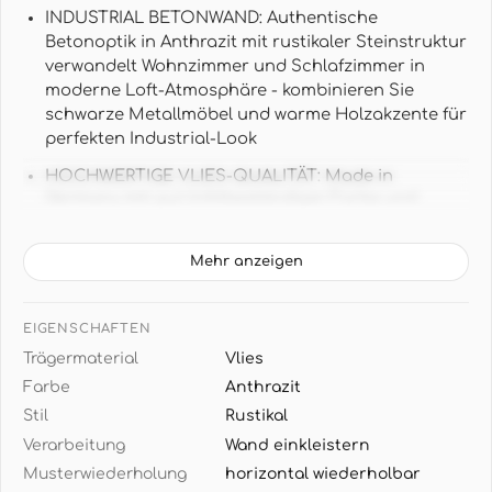
INDUSTRIAL BETONWAND: Authentische
Betonoptik in Anthrazit mit rustikaler Steinstruktur
verwandelt Wohnzimmer und Schlafzimmer in
moderne Loft-Atmosphäre - kombinieren Sie
schwarze Metallmöbel und warme Holzakzente für
perfekten Industrial-Look
HOCHWERTIGE VLIES-QUALITÄT: Made in
Germany mit gut lichtbeständiger Farbe und
hochwaschbeständiger Oberfläche - langlebige
Wandgestaltung die auch in Küche und Flur ihre
Mehr anzeigen
Farbintensität behält
GROSSE WANDFLÄCHE: 2,70 m x 2,12 m pro Rolle
EIGENSCHAFTEN
ergeben 5,72 m² Wandfläche - ideal für
großflächige Gestaltung ohne störende Nähte
Trägermaterial
Vlies
Farbe
Anthrazit
MODERNE STEINOPTIK: Anthrazitgraue
Stil
Rustikal
Betonstruktur mit natürlichen Schattierungen und
matter Oberfläche - harmoniert perfekt mit weißen
Verarbeitung
Wand einkleistern
Möbeln, Chrom-Details und kühlen Grautönen im
Musterwiederholung
horizontal wiederholbar
modernen Ambiente