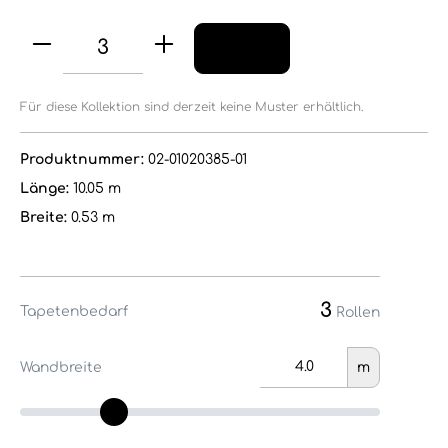
Für diese Kollektion sind derzeit keine Muster erhältlich.
Produktnummer:
02-01020385-01
Länge:
10.05 m
Breite:
0.53 m
3
Tapetenbedarf
Rollen
Wandbreite
m