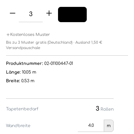
Kostenloses Muster
Bis zu 3 Muster gratis (Deutschland) · Ausland 1,50 €
Versandpauschale
Produktnummer:
02-01100447-01
Länge:
10.05 m
Breite:
0.53 m
3
Tapetenbedarf
Rollen
Wandbreite
m