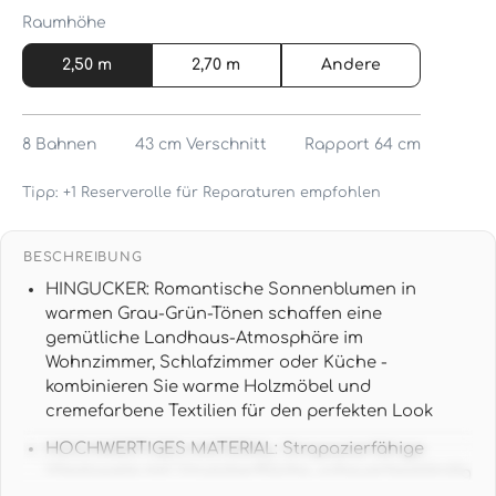
Raumhöhe
2,50 m
2,70 m
Andere
8
Bahnen
43 cm
Verschnitt
Rapport 64 cm
Tipp: +1 Reserverolle für Reparaturen empfohlen
BESCHREIBUNG
HINGUCKER: Romantische Sonnenblumen in
warmen Grau-Grün-Tönen schaffen eine
gemütliche Landhaus-Atmosphäre im
Wohnzimmer, Schlafzimmer oder Küche -
kombinieren Sie warme Holzmöbel und
cremefarbene Textilien für den perfekten Look
HOCHWERTIGES MATERIAL: Strapazierfähige
Vliestapete mit Vinyloberfläche, scheuerbeständig