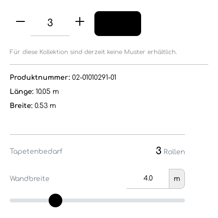
Für diese Kollektion sind derzeit keine Muster erhältlich.
Produktnummer:
02-01010291-01
Länge:
10.05 m
Breite:
0.53 m
3
Tapetenbedarf
Rollen
Wandbreite
m