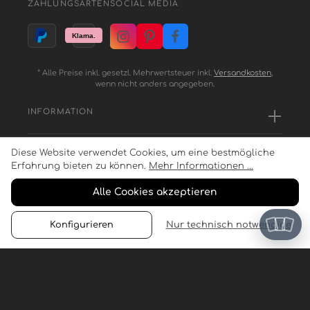
ZAHLUNGSARTEN
SOCIAL MEDIA
* Alle Preise inkl. gesetzl. Mehrwertsteuer inkl.
Versandkosten
,
wenn nicht anders angegeben.
INFORMATION
Diese Website verwendet Cookies, um eine bestmögliche
SERVICE
Erfahrung bieten zu können.
Mehr Informationen ...
Alle Cookies akzeptieren
ZAHLUNGSARTEN
Konfigurieren
Nur technisch notwendige