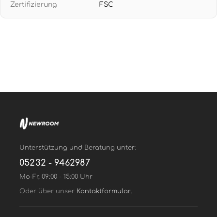
Zertifizierung
FSC
Tapete aufbringen - restlos trocken abziehbar für
flexible Raumgestaltung ohne Rückstände
Unterstützung und Beratung unter:
05232 - 9462987
Mo-Fr, 09:00 - 15:00 Uhr
Oder über unser
Kontaktformular
.