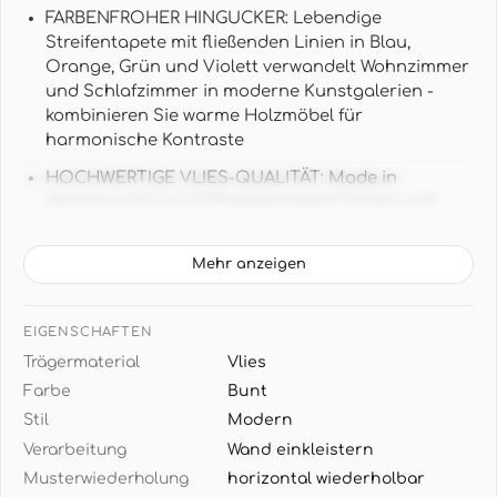
FARBENFROHER HINGUCKER: Lebendige
Streifentapete mit fließenden Linien in Blau,
Orange, Grün und Violett verwandelt Wohnzimmer
und Schlafzimmer in moderne Kunstgalerien -
kombinieren Sie warme Holzmöbel für
harmonische Kontraste
HOCHWERTIGE VLIES-QUALITÄT: Made in
Germany mit gut lichtbeständigen Farben und
hochwaschbeständiger Oberfläche - langlebige
Wandgestaltung die ihre Brillanz behält
Mehr anzeigen
GROSSE WANDFLÄCHE: 1,06 m x 3,40 m pro Rolle
ergeben 3,60 m² Wandbild-Effekt - perfekt als
EIGENSCHAFTEN
Statement-Wand hinter Sofa oder Bett
Trägermaterial
Vlies
MODERNE GRAFIK: Vertikale Farbverläufe in
Farbe
Bunt
künstlerischer Pinselstrich-Optik schaffen Tiefe
Stil
Modern
und Bewegung - ideal zu weißen oder
anthrazitfarbenen Möbeln und klaren Linien
Verarbeitung
Wand einkleistern
Musterwiederholung
horizontal wiederholbar
EINFACHE VERARBEITUNG: Wand einkleistern und