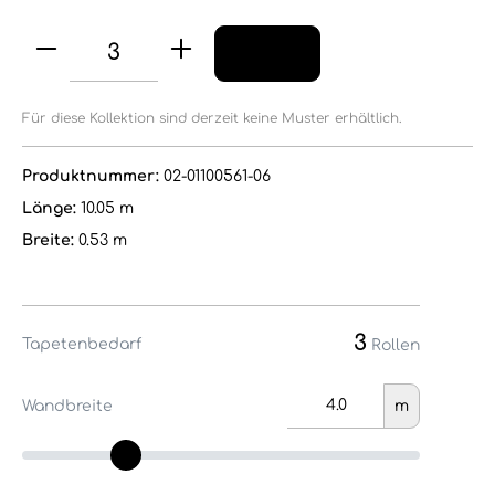
Für diese Kollektion sind derzeit keine Muster erhältlich.
Produktnummer:
02-01100561-06
Länge:
10.05 m
Breite:
0.53 m
3
Tapetenbedarf
Rollen
Wandbreite
m