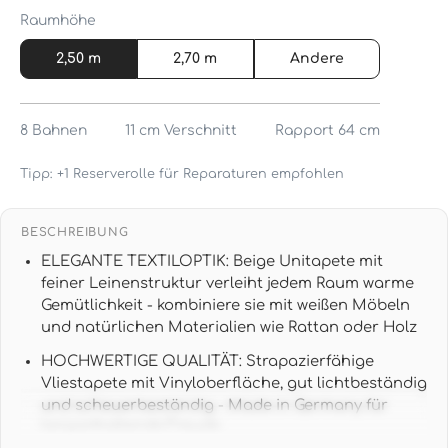
Raumhöhe
2,50 m
2,70 m
Andere
8
Bahnen
11 cm
Verschnitt
Rapport 64 cm
Tipp: +1 Reserverolle für Reparaturen empfohlen
BESCHREIBUNG
ELEGANTE TEXTILOPTIK: Beige Unitapete mit
feiner Leinenstruktur verleiht jedem Raum warme
Gemütlichkeit - kombiniere sie mit weißen Möbeln
und natürlichen Materialien wie Rattan oder Holz
HOCHWERTIGE QUALITÄT: Strapazierfähige
Vliestapete mit Vinyloberfläche, gut lichtbeständig
und scheuerbeständig - Made in Germany für
langanhaltende Freude