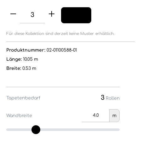
Für diese Kollektion sind derzeit keine Muster erhältlich.
Produktnummer:
02-01100588-01
Länge:
10.05 m
Breite:
0.53 m
3
Tapetenbedarf
Rollen
Wandbreite
m