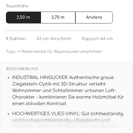
Raumhöhe
2,50 m
2,70 m
Andere
8
Bahnen
43 cm
Verschnitt
Rapport 64 cm
Tipp: +1 Reserverolle für Reparaturen empfohlen
BESCHREIBUNG
INDUSTRIAL HINGUCKER: Authentische graue
Ziegelstein-Optik mit 3D-Struktur verleiht
Wohnzimmer und Schlafzimmer urbanen Loft-
Charakter - kombinieren Sie warme Holzmöbel für
einen stilvollen Kontrast
HOCHWERTIGES VLIES-VINYL: Gut lichtbeständig
und hochwaschbeständig, pflegeleicht und
langlebig - Made in Germany für beste Qualität