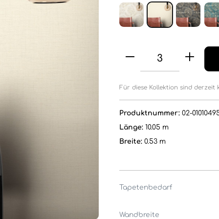
Für diese Kollektion sind derzeit 
Produktnummer:
02-0101049
Länge:
10.05 m
Breite:
0.53 m
Tapetenbedarf
Wandbreite