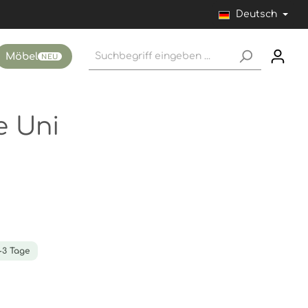
Deutsch
Möbel
NEU
e Uni
1-3 Tage