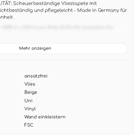
ÄT: Scheuerbeständige Vliestapete mit
lichtbeständig und pflegeleicht - Made in Germany für
nheit
05 m x 0,53 m pro Rolle (5,33 m²), ansatzfrei für
g ohne Musterverschnitt
ezente beige Grundfarbe mit Creme-Nuancen passt
Mehr anzeigen
sischen Einrichtungsstilen - ideal zu weißen oder
G: Wand einkleistern, Tapete anbringen - restlos
ansatzfrei
ei Renovierung ohne Rückstände
Vlies
Beige
Uni
Vinyl
Wand einkleistern
FSC