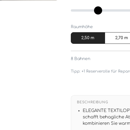
Raumhöhe
2,50 m
2,70 m
8
Bahnen
Tipp: +1 Reserverolle für Rep
BESCHREIBUNG
ELEGANTE TEXTILOPTIK
schafft behagliche 
kombinieren Sie warm