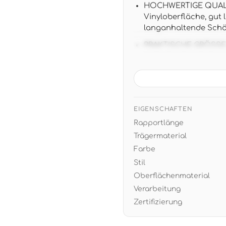
HOCHWERTIGE QUALIT
Vinyloberfläche, gut 
langanhaltende Schö
PRAKTISCHE GRÖSSE: 10,
einfache Verarbeitun
ZEITLOSES DESIGN: D
zu modernen und klas
dunklen Möbeln
EIGENSCHAFTEN
EINFACHE VERARBEITUN
Rapportlänge
trocken abziehbar b
Trägermaterial
Farbe
Stil
Oberflächenmaterial
Verarbeitung
Zertifizierung