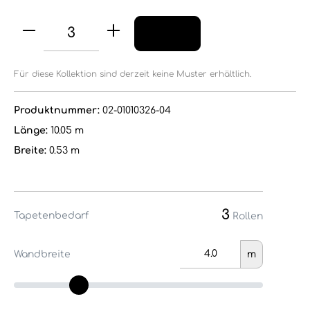
Für diese Kollektion sind derzeit keine Muster erhältlich.
Produktnummer:
02-01010326-04
Länge:
10.05 m
Breite:
0.53 m
3
Tapetenbedarf
Rollen
Wandbreite
m