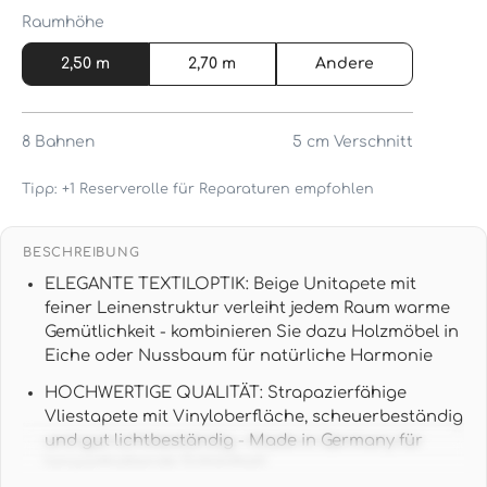
Raumhöhe
2,50 m
2,70 m
Andere
8
Bahnen
5 cm
Verschnitt
Tipp: +1 Reserverolle für Reparaturen empfohlen
BESCHREIBUNG
ELEGANTE TEXTILOPTIK: Beige Unitapete mit
feiner Leinenstruktur verleiht jedem Raum warme
Gemütlichkeit - kombinieren Sie dazu Holzmöbel in
Eiche oder Nussbaum für natürliche Harmonie
HOCHWERTIGE QUALITÄT: Strapazierfähige
Vliestapete mit Vinyloberfläche, scheuerbeständig
und gut lichtbeständig - Made in Germany für
langanhaltende Schönheit