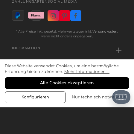
ZAHLUNGSARTEN
SOCIAL MEDIA
* Alle Preise inkl. gesetzl. Mehrwertsteuer inkl.
Versandkosten
,
wenn nicht anders angegeben.
INFORMATION
Diese Website verwendet Cookies, um eine bestmögliche
SERVICE
Erfahrung bieten zu können.
Mehr Informationen ...
Alle Cookies akzeptieren
ZAHLUNGSARTEN
Konfigurieren
Nur technisch notwendige