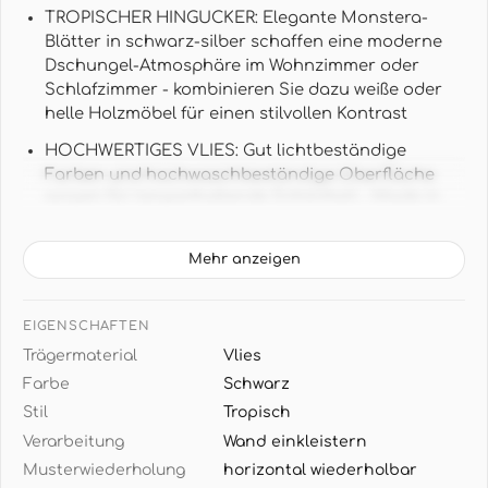
TROPISCHER HINGUCKER: Elegante Monstera-
Blätter in schwarz-silber schaffen eine moderne
Dschungel-Atmosphäre im Wohnzimmer oder
Schlafzimmer - kombinieren Sie dazu weiße oder
helle Holzmöbel für einen stilvollen Kontrast
HOCHWERTIGES VLIES: Gut lichtbeständige
Farben und hochwaschbeständige Oberfläche
sorgen für langanhaltende Schönheit - Made in
Germany Qualität für höchste Ansprüche
WANDBILD-FORMAT: 1,59 m x 2,70 m (4,29 m² pro
Mehr anzeigen
Rolle) - perfekte Größe für eine komplette
Wandgestaltung als beeindruckendes Wandbild
EIGENSCHAFTEN
MODERNE BOTANIK: Stilisierte Blattstrukturen in
Trägermaterial
Vlies
elegantem Schwarz mit silbernen Akzenten -
Farbe
Schwarz
harmoniert perfekt mit modernen Möbeln in Weiß,
Stil
Tropisch
Grau oder natürlichen Holztönen
Verarbeitung
Wand einkleistern
EINFACHE VERARBEITUNG: Wand einkleistern und
Musterwiederholung
horizontal wiederholbar
Tapete aufbringen - nach Jahren restlos trocken