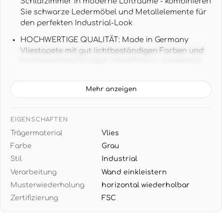
Schlafzimmer in moderne Lofträume - kombinieren
Sie schwarze Ledermöbel und Metallelemente für
den perfekten Industrial-Look
HOCHWERTIGE QUALITÄT: Made in Germany
Vliestapete mit gut lichtbeständigen Farben und
hochwaschbeständiger Oberfläche - langlebige
Wandgestaltung für jahrelange Freude
TAPETENDATEN: 2,70 m x 1,59 m pro Rolle
Mehr anzeigen
entspricht 4,29 m² - Fototapete ohne Rapport für
nahtlose Betonwand-Illusion
EIGENSCHAFTEN
MODERNES DESIGN: Realistische Zementstruktur
Trägermaterial
Vlies
in warmen Grautönen schafft urbane Atmosphäre
Farbe
Grau
- harmoniert perfekt mit weißen, schwarzen oder
Stil
Industrial
anthrazitfarbenen Möbeln
Verarbeitung
Wand einkleistern
EINFACHE VERARBEITUNG: Nur die Wand
Musterwiederholung
horizontal wiederholbar
einkleistern, Tapete trocken aufbringen - restlos
Zertifizierung
FSC
trocken abziehbar bei Renovierung ohne
Rückstände