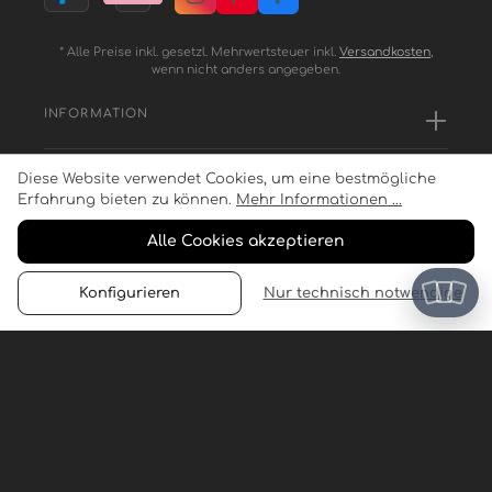
* Alle Preise inkl. gesetzl. Mehrwertsteuer inkl.
Versandkosten
,
wenn nicht anders angegeben.
INFORMATION
Diese Website verwendet Cookies, um eine bestmögliche
SERVICE
Erfahrung bieten zu können.
Mehr Informationen ...
Alle Cookies akzeptieren
ZAHLUNGSARTEN
Konfigurieren
Nur technisch notwendige