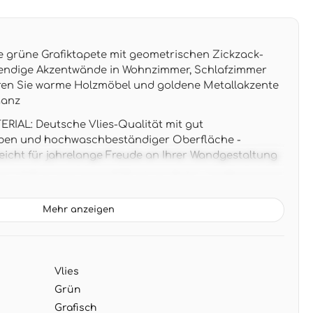
grüne Grafiktapete mit geometrischen Zickzack-
bendige Akzentwände in Wohnzimmer, Schlafzimmer
ren Sie warme Holzmöbel und goldene Metallakzente
ganz
AL: Deutsche Vlies-Qualität mit gut
rben und hochwaschbeständiger Oberfläche -
leicht für jahrelange Freude an Ihrer Wandgestaltung
x 2,12 m entspricht 5,72 m² pro Rolle - großformatige
ndruckende Wandbilder ohne störende Nähte
Mehr anzeigen
ne Farbverläufe mit goldenen Akzenten in
ack-Muster - perfekt zu weißen oder cremefarbenen
chen Materialien wie Rattan und Leinen
Vlies
NG: Wand einkleistern und Tapete trocken
arf restlos trocken abziehbar ohne Rückstände an der
Grün
Grafisch