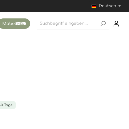
Deutsch
Möbel
NEU
1-3 Tage