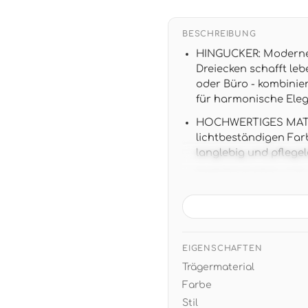
BESCHREIBUNG
HINGUCKER: Moderne 
Dreiecken schafft le
oder Büro - kombinie
für harmonische Ele
HOCHWERTIGES MATERI
lichtbeständigen Fa
langlebig und pflege
TAPETENDATEN: 2,70 m 
Fototapete für beei
DESIGN: Elegante grü
geometrischem Zickz
Möbeln sowie natürli
EIGENSCHAFTEN
Trägermaterial
EINFACHE VERARBEITU
aufbringen - bei Bed
Farbe
Wand
Stil