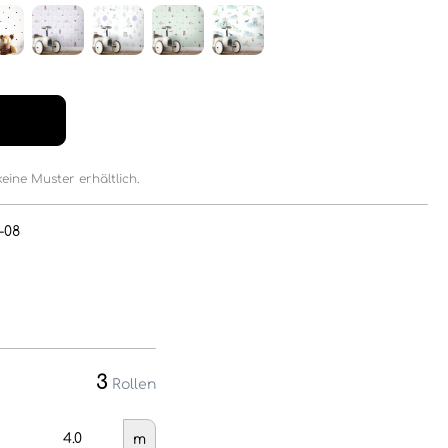
keine Muster erhältlich.
-08
3
Rollen
m