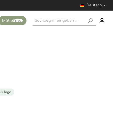
Deutsch
Möbel
NEU
1-3 Tage