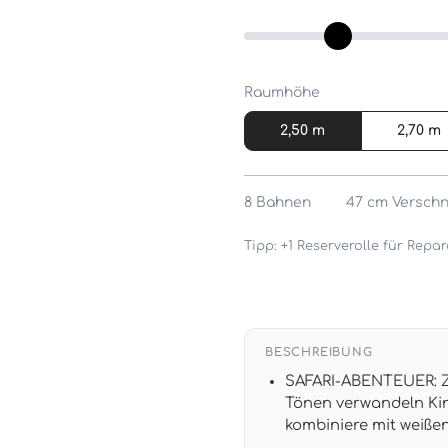
Raumhöhe
2,50 m
2,70 m
8
Bahnen
47 cm
Verschn
Tipp: +1 Reserverolle für Rep
BESCHREIBUNG
SAFARI-ABENTEUER: Za
Tönen verwandeln Kin
kombiniere mit weiße