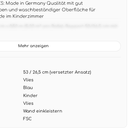
 Made in Germany Qualität mit gut
rben und waschbeständiger Oberfläche für
de im Kinderzimmer
 x 0,53 m (5,33 m² pro Rolle), Rapport 53/26,5 cm mit
ür perfekte Musteranordnung
N: Liebevolle Safari-Szenen in beruhigenden
Mehr anzeigen
n eine traumhafte Atmosphäre - ideal zu
intgrünen Textilien
NG: Wand einkleistern, Tapete aufbringen - nach
53 / 26,5 cm (versetzter Ansatz)
en abziehbar ohne Rückstände an der Wand
Vlies
Blau
Kinder
Vlies
Wand einkleistern
FSC