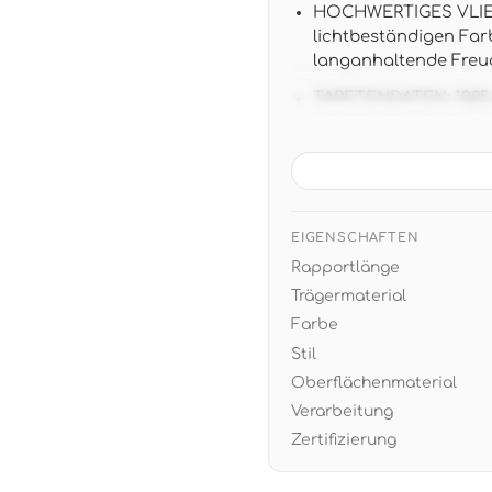
HOCHWERTIGES VLIES:
lichtbeständigen Fa
langanhaltende Freu
TAPETENDATEN: 10,05 m
versetztem Ansatz f
KINDGERECHTES DESIG
Pastelltönen schaffe
cremefarbenen und m
EIGENSCHAFTEN
EINFACHE VERARBEITU
Rapportlänge
Jahren restlos trock
Trägermaterial
Farbe
Stil
Oberflächenmaterial
Verarbeitung
Zertifizierung