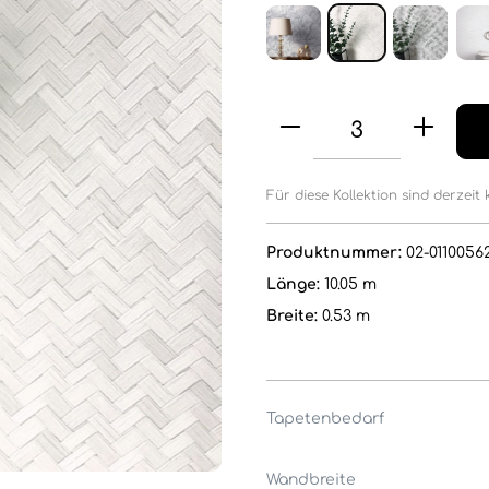
Für diese Kollektion sind derzeit 
Produktnummer:
02-0110056
Länge:
10.05 m
Breite:
0.53 m
Tapetenbedarf
Wandbreite