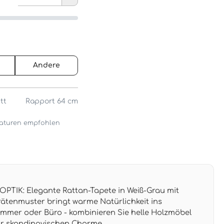
Andere
tt
Rapport 64 cm
araturen empfohlen
TIK: Elegante Rattan-Tapete in Weiß-Grau mit
rätenmuster bringt warme Natürlichkeit ins
mmer oder Büro - kombinieren Sie helle Holzmöbel
für skandinavischen Charme