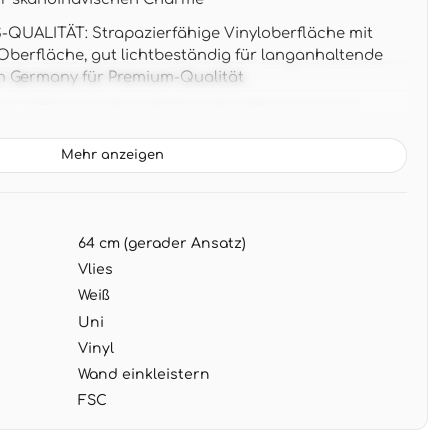
UALITÄT: Strapazierfähige Vinyloberfläche mit
berfläche, gut lichtbeständig für langanhaltende
in Germany für Premium-Qualität
 x 0,53 m pro Rolle (5,33 m² Wandfläche), 64 cm
 Ansatz für präzise Musteranpassung
Mehr anzeigen
tlose Flechtstruktur in sanften Weißtönen mit
st perfekt zu Naturholz, Rattan-Möbeln und warmen
 gemütliche Wohnambiente
64 cm (gerader Ansatz)
G: Wand einkleistern, Tapete trocken aufbringen -
ehbar für problemlose Renovierung ohne Rückstände
Vlies
Weiß
Uni
Vinyl
Wand einkleistern
FSC