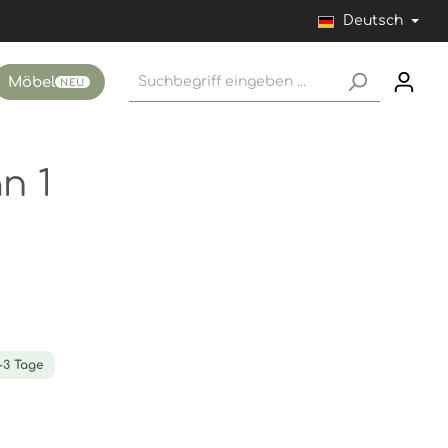
Deutsch
Möbel
NEU
n 1
1-3 Tage