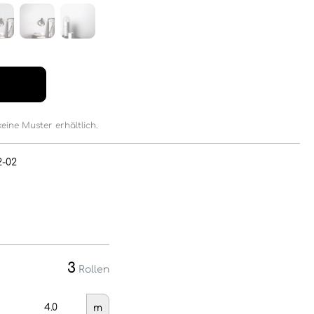
keine Muster erhältlich.
2-02
3
Rollen
m