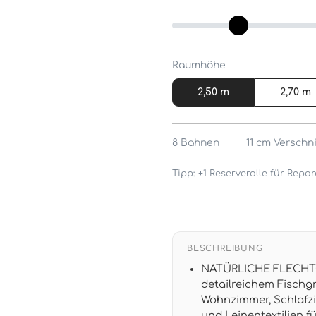
Raumhöhe
2,50 m
2,70 m
8
Bahnen
11 cm
Verschni
Tipp: +1 Reserverolle für Rep
BESCHREIBUNG
NATÜRLICHE FLECHTOP
detailreichem Fischg
Wohnzimmer, Schlafzi
und Leinentextilien 