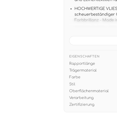
HOCHWERTIGE VLIES-Q
scheuerbeständiger O
Farbbrillanz - Made 
TAPETENDATEN: 10,05 m
Rapport mit geradem
LANDHAUS-DESIGN: Zei
grauen Akzenten pas
Erdtönen - ideal für
EIGENSCHAFTEN
Rapportlänge
EINFACHE VERARBEITUN
restlos trocken abzi
Trägermaterial
Farbe
Stil
Oberflächenmaterial
Verarbeitung
Zertifizierung