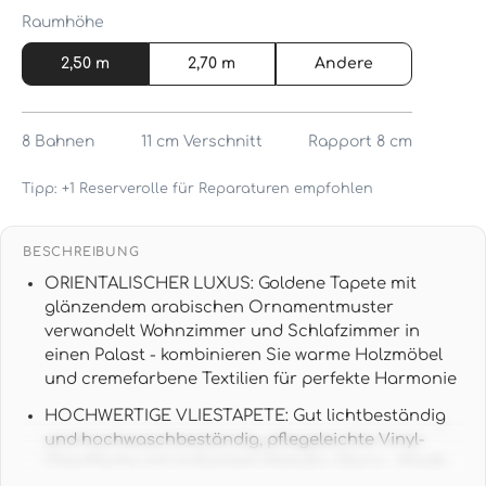
Raumhöhe
2,50 m
2,70 m
Andere
8
Bahnen
11 cm
Verschnitt
Rapport 8 cm
Tipp: +1 Reserverolle für Reparaturen empfohlen
BESCHREIBUNG
ORIENTALISCHER LUXUS: Goldene Tapete mit
glänzendem arabischen Ornamentmuster
verwandelt Wohnzimmer und Schlafzimmer in
einen Palast - kombinieren Sie warme Holzmöbel
und cremefarbene Textilien für perfekte Harmonie
HOCHWERTIGE VLIESTAPETE: Gut lichtbeständig
und hochwaschbeständig, pflegeleichte Vinyl-
Oberfläche mit brillantem Metallic-Glanz - Made