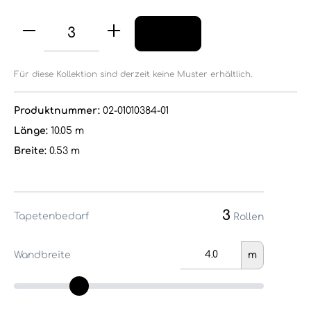
Für diese Kollektion sind derzeit keine Muster erhältlich.
Produktnummer:
02-01010384-01
Länge:
10.05 m
Breite:
0.53 m
3
Tapetenbedarf
Rollen
Wandbreite
m