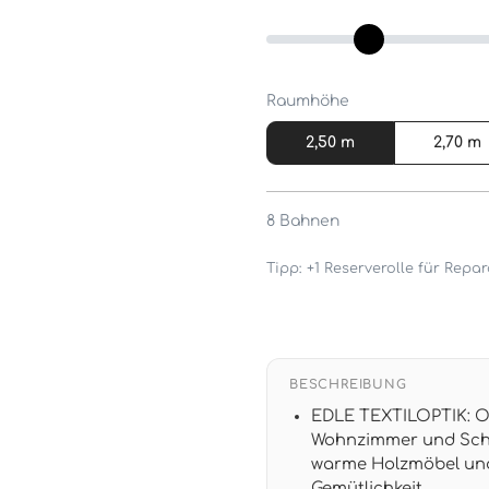
Raumhöhe
2,50 m
2,70 m
8
Bahnen
Tipp: +1 Reserverolle für Rep
BESCHREIBUNG
EDLE TEXTILOPTIK: Ol
Wohnzimmer und Schl
warme Holzmöbel und
Gemütlichkeit