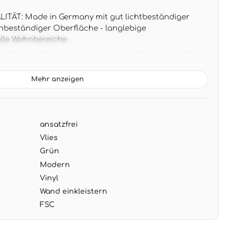
TÄT: Made in Germany mit gut lichtbeständiger
beständiger Oberfläche - langlebige
alle Wohnbereiche
0,05 m x 0,53 m pro Rolle ergeben 5,33 m² Wandfläche
eitung ohne Musterverschnitt
Mehr anzeigen
RÜN: Die warme grüne Nuance wirkt entspannend
 zu natürlichen Materialien wie Rattan, Jute und hellem
ansatzfrei
NG: Wand einkleistern und Tapete direkt aufbringen
cken abziehbar ohne Rückstände
Vlies
Grün
Modern
Vinyl
Wand einkleistern
FSC