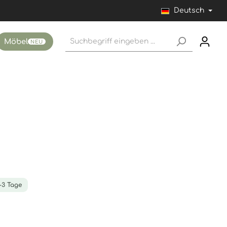
Deutsch
Möbel
NEU
1-3 Tage