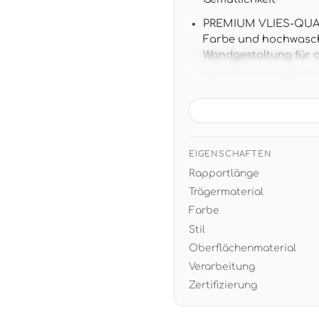
PREMIUM VLIES-QUALI
Farbe und hochwasch
Wandgestaltung für 
PRAKTISCHE GRÖSSE: 1
- ansatzfreie Verarb
BERUHIGENDES OLIVG
und zeitlos - perfekt
Holz
EIGENSCHAFTEN
Rapportlänge
EINFACHE VERARBEITU
- später restlos tro
Trägermaterial
Farbe
Stil
Oberflächenmaterial
Verarbeitung
Zertifizierung