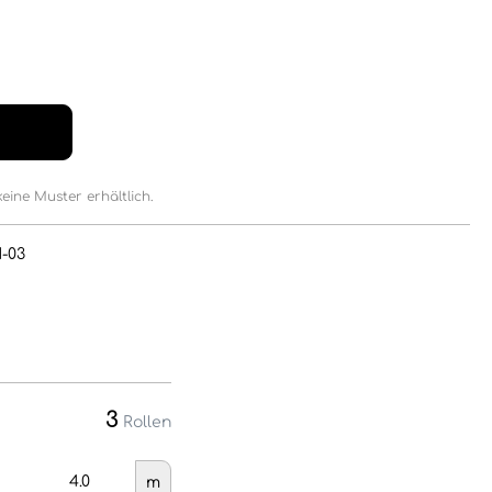
keine Muster erhältlich.
1-03
3
Rollen
m