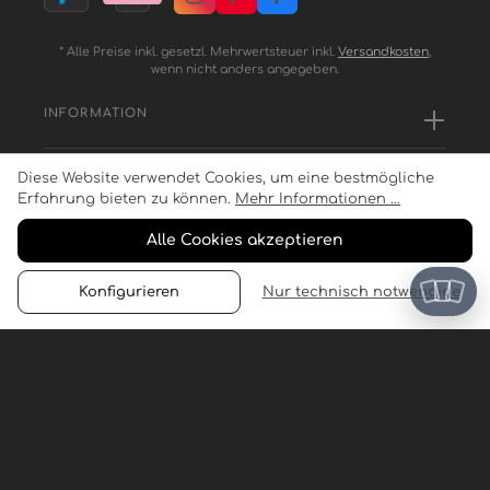
* Alle Preise inkl. gesetzl. Mehrwertsteuer inkl.
Versandkosten
,
wenn nicht anders angegeben.
INFORMATION
Diese Website verwendet Cookies, um eine bestmögliche
SERVICE
Erfahrung bieten zu können.
Mehr Informationen ...
Alle Cookies akzeptieren
ZAHLUNGSARTEN
Konfigurieren
Nur technisch notwendige