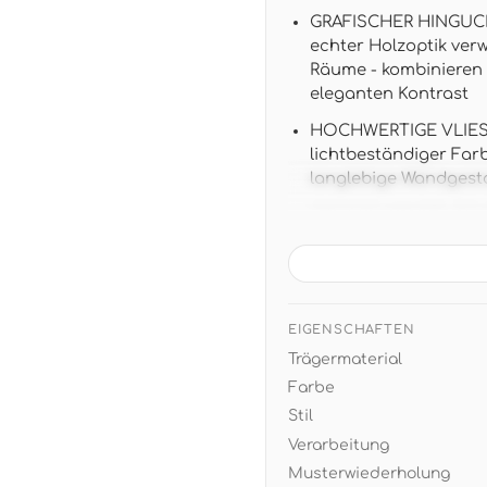
GRAFISCHER HINGUCKE
echter Holzoptik ver
Räume - kombinieren 
eleganten Kontrast
HOCHWERTIGE VLIES-
lichtbeständiger Far
langlebige Wandgestal
GROSSE WANDFLÄCHE: 1
perfekt als Statemen
MODERNER RUSTIKAL-ST
Holzoptik mit modern
Metallakzenten und n
EIGENSCHAFTEN
Trägermaterial
EINFACHE VERARBEITU
nach Jahren restlos
Farbe
Stil
Verarbeitung
Musterwiederholung