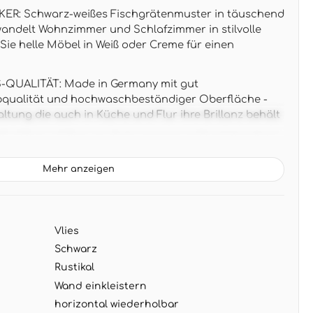
R: Schwarz-weißes Fischgrätenmuster in täuschend
wandelt Wohnzimmer und Schlafzimmer in stilvolle
Sie helle Möbel in Weiß oder Creme für einen
QUALITÄT: Made in Germany mit gut
bqualität und hochwaschbeständiger Oberfläche -
tung die auch in Küche und Flur ihre Brillanz behält
,59 m x 2,70 m pro Rolle ergeben 4,29 m² Wandbild -
t-Wand oder für ganze Räume geeignet
Mehr anzeigen
IL: Das grafische Zickzack-Design vereint rustikale
er Geometrie - harmoniert perfekt mit schwarzen
atürlichen Materialien wie Jute oder Leinen
Vlies
NG: Wand einkleistern und Tapete aufbringen -
 trocken abziehbar ohne Rückstände an der Wand
Schwarz
Rustikal
Wand einkleistern
horizontal wiederholbar