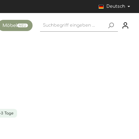
Deutsch
Möbel
NEU
1-3 Tage