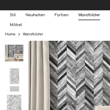
Stil
Neuheiten
Farben
Wandbilder
Möbel
Home
Wandbilder