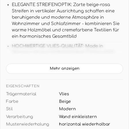
ELEGANTE STREIFENOPTIK: Zarte beige-rosa
Streifen in vertikaler Ausrichtung schaffen eine
beruhigende und moderne Atmosphäre in
Wohnzimmer und Schlafzimmer - kombinieren Sie
warme Holzmöbel und cremefarbene Textilien für
ein harmonisches Gesamtbild
HOCHWERTIGE VLIES-QUALITÄT: Made in
Germany mit gut lichtbeständiger Farbqualität
und hochwaschbeständiger Oberfläche - die
strapazierfähige Vliestapete behält ihre Schönheit
Mehr anzeigen
über Jahre hinweg
PRAKTISCHE GRÖSSE: 1,06 m x 3,40 m pro Rolle
EIGENSCHAFTEN
entspricht 3,60 m² - die Streifentapete ist
ansatzfrei verarbeitbar ohne Musterverschnitt für
Trägermaterial
Vlies
einfache Verlegung
Farbe
Beige
Stil
Modern
WARME FARBHARMONIE: Sanfte Beigetöne mit
zarten Rosa-Nuancen verleihen jedem Raum eine
Verarbeitung
Wand einkleistern
gemütliche Ausstrahlung - ideal zu weißen oder
Musterwiederholung
horizontal wiederholbar
naturfarbenen Möbeln und goldenen Akzenten