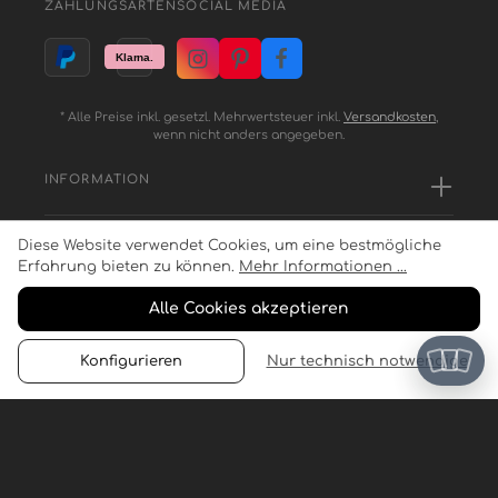
ZAHLUNGSARTEN
SOCIAL MEDIA
* Alle Preise inkl. gesetzl. Mehrwertsteuer inkl.
Versandkosten
,
wenn nicht anders angegeben.
INFORMATION
Diese Website verwendet Cookies, um eine bestmögliche
SERVICE
Erfahrung bieten zu können.
Mehr Informationen ...
Alle Cookies akzeptieren
ZAHLUNGSARTEN
Konfigurieren
Nur technisch notwendige