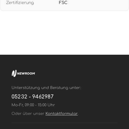
Zertifizierung
FSC
EINFACHE VERARBEITUNG: Wand einkleistern und
Tapete direkt aufbringen - nach Jahren restlos
trocken abziehbar ohne Rückstände für mühelose
Renovierung
Unterstützung und Beratung unter:
05232 - 9462987
Mo-Fr, 09:00 - 15:00 Uhr
Oder über unser
Kontaktformular
.