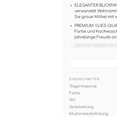
ELEGANTER BLICKFANG
verwandelt Wohnzimme
Sie graue Möbel mit
PREMIUM VLIES-QUALI
Farbe und hochwaschb
jahrelange Freude an
GROSSE WANDFLÄCHE: 1
geometrisches Ornam
Übergänge
BAROCK MEETS MODER
vereint traditionelle
anthrazitfarbenen M
EIGENSCHAFTEN
Trägermaterial
EINFACHE MONTAGE: Vl
Verarbeitung und res
Farbe
Umgestaltung
Stil
Verarbeitung
Musterwiederholung