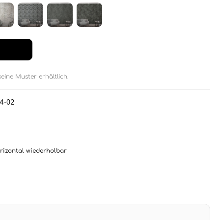
keine Muster erhältlich.
4-02
orizontal wiederholbar