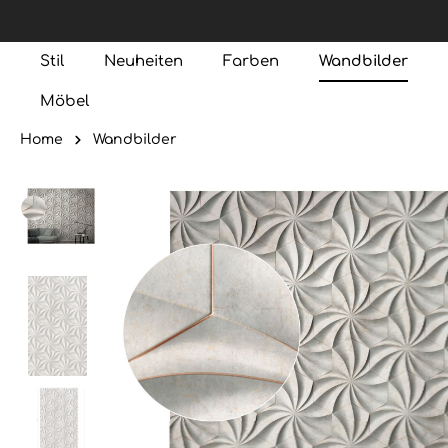
Stil
Neuheiten
Farben
Wandbilder
Möbel
Home
Wandbilder