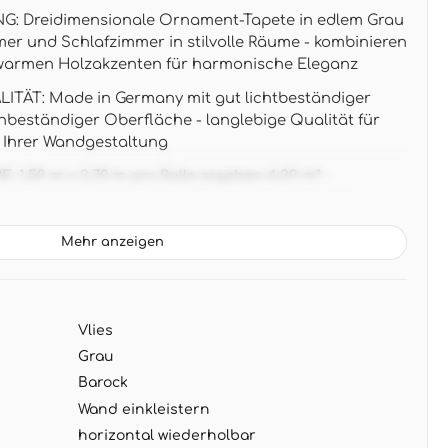
: Dreidimensionale Ornament-Tapete in edlem Grau
r und Schlafzimmer in stilvolle Räume - kombinieren
 warmen Holzakzenten für harmonische Eleganz
TÄT: Made in Germany mit gut lichtbeständiger
eständiger Oberfläche - langlebige Qualität für
 Ihrer Wandgestaltung
,59 m x 2,70 m pro Rolle ergeben 4,29 m² -
entmuster mit präzisem Rapport für nahtlose
Mehr anzeigen
N: Klassische Ornamentik in zeitgemäßer 3D-Optik
 Eleganz mit modernem Design - perfekt zu weißen und
öbeln
Vlies
iestapete zum Einkleistern der Wand - schnelle
tlos trocken abziehbar bei Renovierung oder
Grau
Barock
Wand einkleistern
horizontal wiederholbar