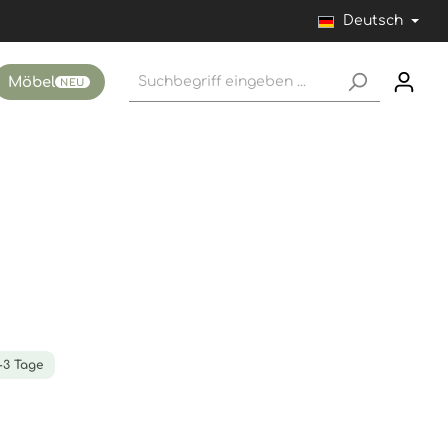
Deutsch
Möbel
NEU
1-3 Tage