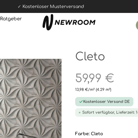
Kostenloser Musterversand
Ratgeber
Cleto
59,99 €
13,98 €/m²
(4.29 m²)
Kostenloser Versand DE
Sofort verfügbar, Lieferzeit: 
Farbe:
Cleto