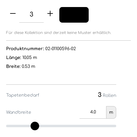
Für diese Kollektion sind derzeit keine Muster erhältlich.
Produktnummer:
02-01100596-02
Länge:
10.05 m
Breite:
0.53 m
3
Tapetenbedarf
Rollen
Wandbreite
m