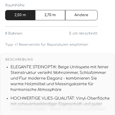
Raumhöhe
2,50 m
2,70 m
Andere
8
Bahnen
5 cm
Verschnitt
Tipp: +1 Reserverolle für Reparaturen empfohlen
BESCHREIBUNG
ELEGANTE STEINOPTIK: Beige Unitapete mit feiner
Steinstruktur verleiht Wohnzimmer, Schlafzimmer
und Flur moderne Eleganz - kombinieren Sie
warme Holzmöbel und Messingakzente für
harmonische Atmosphäre
HOCHWERTIGE VLIES-QUALITÄT: Vinyl-Oberfläche
mit scheuerbeständiger Eigenschaft und guter
Lichtbeständigkeit - Made in Germany garantiert