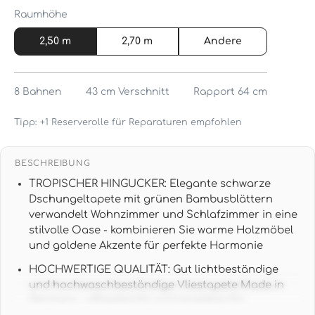
Raumhöhe
2,50 m
2,70 m
Andere
8
Bahnen
43 cm
Verschnitt
Rapport 64 cm
Tipp: +1 Reserverolle für Reparaturen empfohlen
BESCHREIBUNG
TROPISCHER HINGUCKER: Elegante schwarze
Dschungeltapete mit grünen Bambusblättern
verwandelt Wohnzimmer und Schlafzimmer in eine
stilvolle Oase - kombinieren Sie warme Holzmöbel
und goldene Akzente für perfekte Harmonie
HOCHWERTIGE QUALITÄT: Gut lichtbeständige
und hochwaschbeständige Vliestapete Made in
Germany - pflegeleicht und langlebig für