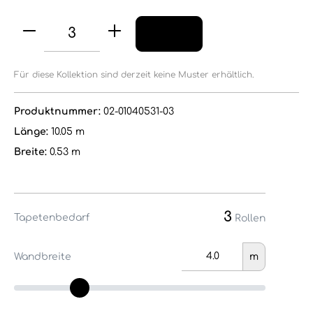
Für diese Kollektion sind derzeit keine Muster erhältlich.
Produktnummer:
02-01040531-03
Länge:
10.05 m
Breite:
0.53 m
3
Tapetenbedarf
Rollen
Wandbreite
m