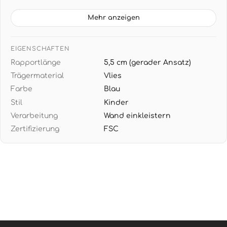
TAPETENDATEN: 10,05 m x 0,53 m (5,33 m² pro Rolle),
5,5 cm Rapport mit geradem Ansatz
Mehr anzeigen
DESIGN: Moderne geometrische Muster in
beruhigendem Hellblau und Weiß - perfekt zu
EIGENSCHAFTEN
skandinavischen Möbeln in Weiß oder hellem Holz
Rapportlänge
5,5 cm (gerader Ansatz)
EINFACHE VERARBEITUNG: Wand einkleistern,
Trägermaterial
Vlies
restlos trocken abziehbar - kinderleichte
Farbe
Blau
Renovierung wenn die Kleinen größer werden
Stil
Kinder
Verarbeitung
Wand einkleistern
Zertifizierung
FSC