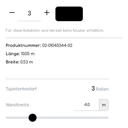
Für diese Kollektion sind derzeit keine Muster erhältlich.
Produktnummer:
02-01040344-02
Länge:
10.05 m
Breite:
0.53 m
3
Tapetenbedarf
Rollen
Wandbreite
m