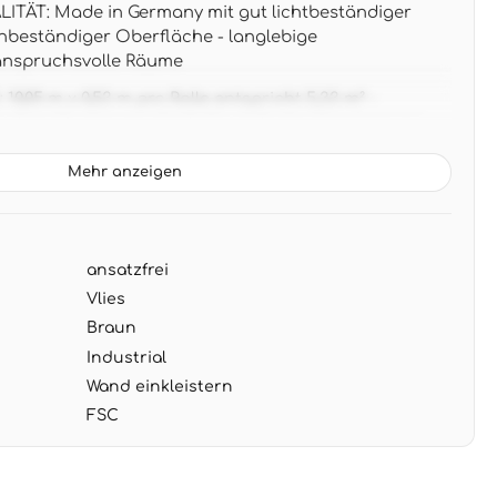
TÄT: Made in Germany mit gut lichtbeständiger
beständiger Oberfläche - langlebige
anspruchsvolle Räume
,05 m x 0,53 m pro Rolle entspricht 5,33 m² -
e ohne Musterverschnitt für einfache Verarbeitung
 Dunkelbraune Granulat-Optik schafft gemütliche
Mehr anzeigen
zu cremefarbenen Sofas, Naturholz-Kommoden und
eige oder Gold
NG: Wand einkleistern und Tapete anbringen - nach
ansatzfrei
en abziehbar ohne Rückstände an der Wand
Vlies
Braun
Industrial
Wand einkleistern
FSC