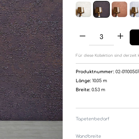
Für diese Kollektion sind derzeit 
Produktnummer:
02-0110050
Länge:
10.05 m
Breite:
0.53 m
Tapetenbedarf
Wandbreite