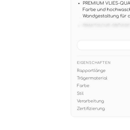
PREMIUM VLIES-QUALI
Farbe und hochwasch
Wandgestaltung für 
PRAKTISCHE GRÖSSE: 10
ansatzfreie Unitapet
WARME RAUMWIRKUNG:
Atmosphäre - ideal 
warmen Textilien in B
EIGENSCHAFTEN
EINFACHE VERARBEITU
Rapportlänge
Jahren restlos trock
Trägermaterial
Farbe
Stil
Verarbeitung
Zertifizierung