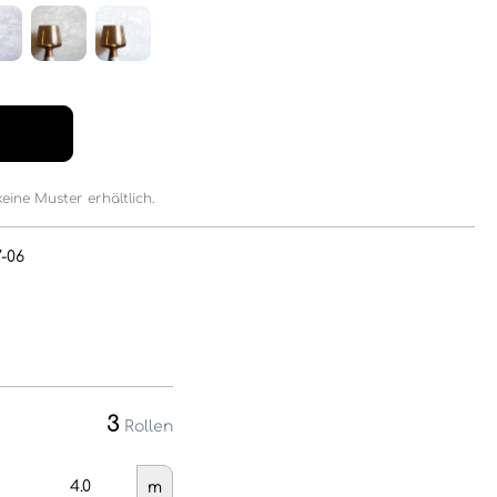
keine Muster erhältlich.
7-06
3
Rollen
m