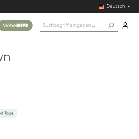
Deutsch
Möbel
NEU
wn
1-3 Tage