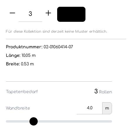
Für diese Kollektion sind derzeit keine Muster erhältlich.
Produktnummer:
02-01060414-07
Länge:
10.05 m
Breite:
0.53 m
3
Tapetenbedarf
Rollen
Wandbreite
m