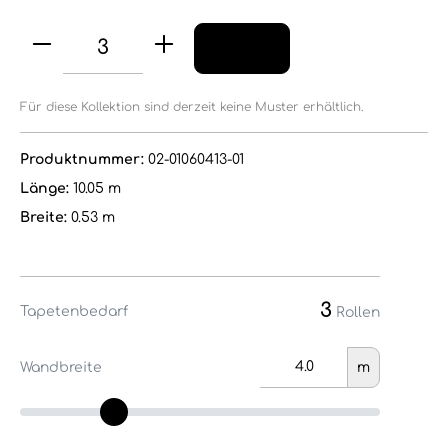
Für diese Kollektion sind derzeit keine Muster erhältlich.
Produktnummer:
02-01060413-01
Länge:
10.05 m
Breite:
0.53 m
3
Tapetenbedarf
Rollen
Wandbreite
m