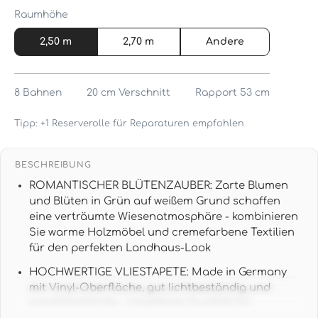
Raumhöhe
2,50 m
2,70 m
Andere
8
Bahnen
20 cm
Verschnitt
Rapport 53 cm
Tipp: +1 Reserverolle für Reparaturen empfohlen
BESCHREIBUNG
ROMANTISCHER BLÜTENZAUBER: Zarte Blumen
und Blüten in Grün auf weißem Grund schaffen
eine verträumte Wiesenatmosphäre - kombinieren
Sie warme Holzmöbel und cremefarbene Textilien
für den perfekten Landhaus-Look
HOCHWERTIGE VLIESTAPETE: Made in Germany
mit Vinyl-Oberfläche, gut lichtbeständig und
waschbeständig - langlebige Qualität für