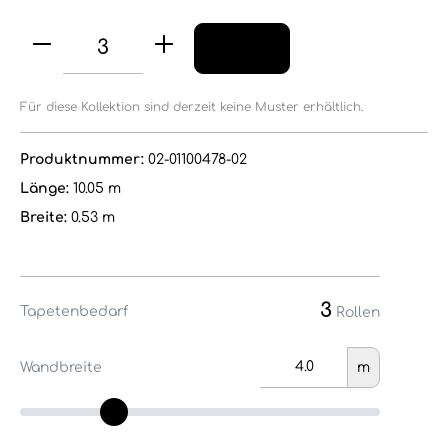
Für diese Kollektion sind derzeit keine Muster erhältlich.
Produktnummer:
02-01100478-02
Länge:
10.05 m
Breite:
0.53 m
3
Tapetenbedarf
Rollen
Wandbreite
m