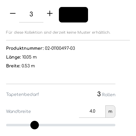
Für diese Kollektion sind derzeit keine Muster erhältlich.
Produktnummer:
02-01100497-03
Länge:
10.05 m
Breite:
0.53 m
3
Tapetenbedarf
Rollen
Wandbreite
m