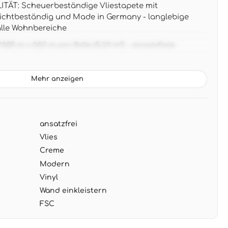
ÄT: Scheuerbeständige Vliestapete mit
 lichtbeständig und Made in Germany - langlebige
alle Wohnbereiche
05 m x 0,53 m pro Rolle (5,33 m²) - ansatzfreie
rt für einfache Verarbeitung ohne Musterverschnitt
: Warme Creme-Töne mit dezenten Grau-Nuancen
Mehr anzeigen
Atmosphäre - harmoniert mit natürlichen Materialien
en
G: Wand einkleistern, Tapete aufbringen - restlos
ansatzfrei
ür problemlose Renovierung ohne Rückstände
Vlies
Creme
Modern
Vinyl
Wand einkleistern
FSC