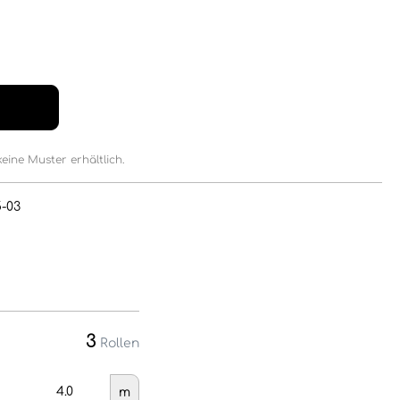
keine Muster erhältlich.
5-03
3
Rollen
m