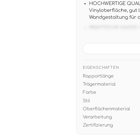
HOCHWERTIGE QUALIT
Vinyloberfläche, gut
Wandgestaltung für 
PRAKTISCHE MASSE: 10,
Unitapete ohne Rappo
VIELSEITIGES DESIGN
schaffen behagliche 
und erdigen Farbtön
EIGENSCHAFTEN
EINFACHE VERARBEITUN
Rapportlänge
trocken abziehbar f
Trägermaterial
Farbe
Stil
Oberflächenmaterial
Verarbeitung
Zertifizierung