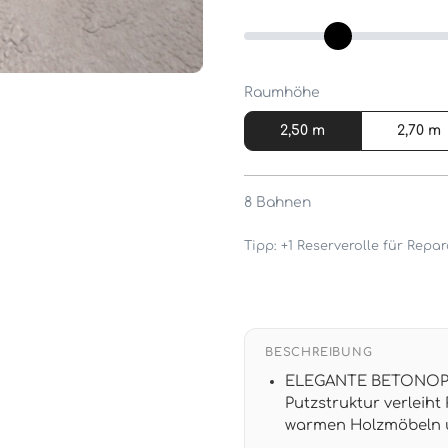
Raumhöhe
2,50 m
2,70 m
8
Bahnen
Tipp: +1 Reserverolle für Rep
BESCHREIBUNG
ELEGANTE BETONOPTI
Putzstruktur verleih
warmen Holzmöbeln 