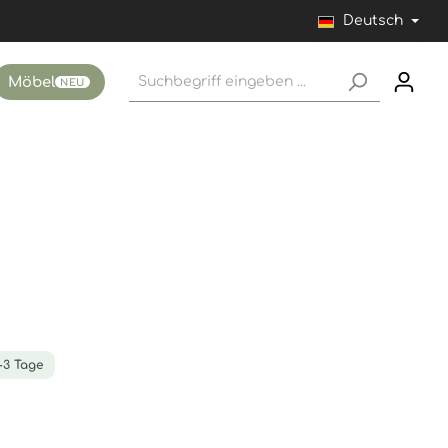
Deutsch
Möbel
NEU
1-3 Tage