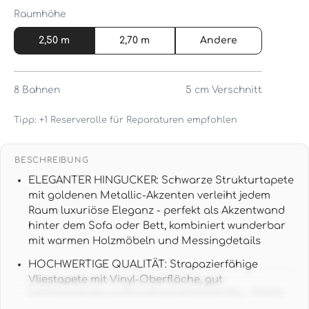
Raumhöhe
2,50 m
2,70 m
Andere
8
Bahnen
5 cm
Verschnitt
Tipp: +1 Reserverolle für Reparaturen empfohlen
BESCHREIBUNG
ELEGANTER HINGUCKER: Schwarze Strukturtapete
mit goldenen Metallic-Akzenten verleiht jedem
Raum luxuriöse Eleganz - perfekt als Akzentwand
hinter dem Sofa oder Bett, kombiniert wunderbar
mit warmen Holzmöbeln und Messingdetails
HOCHWERTIGE QUALITÄT: Strapazierfähige
Vliestapete mit Vinyl-Oberfläche, gut
lichtbeständig und hochwaschbeständig - Made