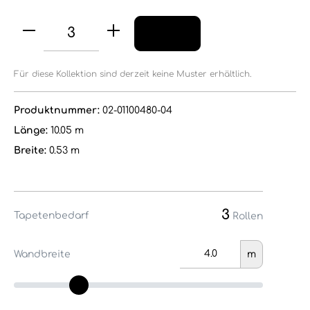
Für diese Kollektion sind derzeit keine Muster erhältlich.
Produktnummer:
02-01100480-04
Länge:
10.05 m
Breite:
0.53 m
3
Tapetenbedarf
Rollen
Wandbreite
m