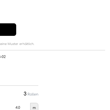
keine Muster erhältlich.
8-02
3
Rollen
m