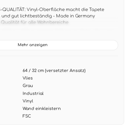
UALITÄT: Vinyl-Oberfläche macht die Tapete
und gut lichtbeständig - Made in Germany
 Qualität für alle Wohnbereiche
0,05 m x 0,53 m ergeben 5,33 m² pro Rolle - Rapport
tem Ansatz für natürliche Putzoptik
Mehr anzeigen
TUNG: Einfarbiges Grau in matter Betonoptik
phäre - harmoniert perfekt mit Holzmöbeln, Chrom-
tischer Einrichtung
64 / 32 cm (versetzter Ansatz)
G: Wand einkleistern genügt - die Vliestapete lässt
trocken abziehen ohne Rückstände
Vlies
Grau
Industrial
Vinyl
Wand einkleistern
FSC