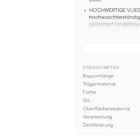
HOCHWERTIGE VLIES-Q
hochwaschbeständig 
garantiert langlebige
PRAKTISCHE GRÖSSE: 1
64/32 cm mit versetz
MODERNE WANDGESTAL
schafft ruhige Atmos
Details und minimalis
EIGENSCHAFTEN
Rapportlänge
EINFACHE VERARBEITUN
sich später restlos 
Trägermaterial
Farbe
Stil
Oberflächenmaterial
Verarbeitung
Zertifizierung