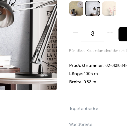
Für diese Kollektion sind derzeit 
Produktnummer:
02-0101034
Länge:
10.05 m
Breite:
0.53 m
Tapetenbedarf
Wandbreite