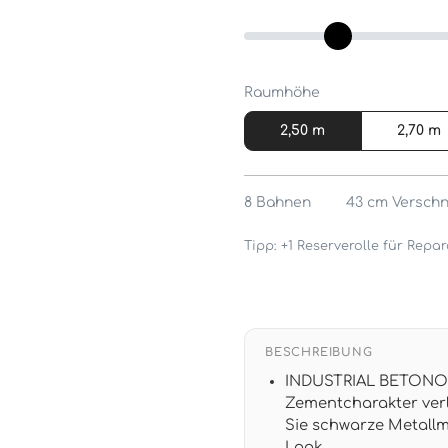
Raumhöhe
2,50 m
2,70 m
8
Bahnen
43 cm
Verschn
Tipp: +1 Reserverolle für Rep
BESCHREIBUNG
INDUSTRIAL BETONOPT
Zementcharakter ver
Sie schwarze Metallm
Look