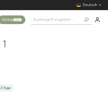
Deutsch
Möbel
NEU
 1
1-3 Tage